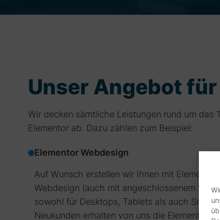
Unser Angebot für
Wir decken sämtliche Leistungen rund um das
Elementor ab. Dazu zählen zum Beispiel:
Elementor Webdesign
Auf Wunsch erstellen wir Ihnen mit Elementor
Webdesign (auch mit angeschlossenem Woo
Wi
un
sowohl für Desktops, Tablets als auch Smartp
üb
Neukunden erhalten von uns die Elementor Pro