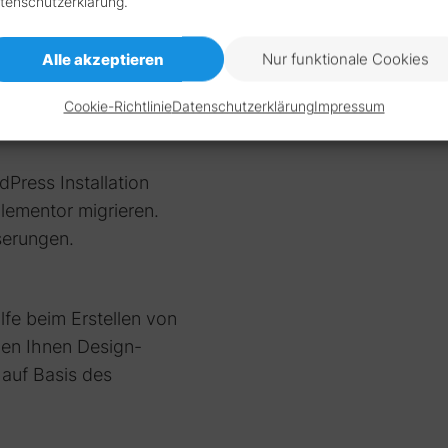
tenschutzerklärung.
nform umgesetzt und
ugriff geschützt.
Alle akzeptieren
Nur funktionale Cookies
rt auf die
für kurze Ladezeiten.
Cookie-Richtlinie
Datenschutzerklärung
Impressum
dPress Installation
Elementor migrieren.
serungen.
lfe beim Erstellen von
nen Ihnen Design-
 auf Basis des