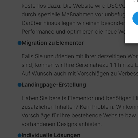
Da
kostenlos dazu. Die Website wird DSGVO-ko
durch spezielle Maßnahmen vor unbefugtem Z
Darüber hinaus legen wir einen besonderen We
Performance und optimieren die neue Website 
Migration zu Elementor
Falls Sie unzufrieden mit ihrer derzeitigen Wor
sind, können wir Ihre Seite nahezu 1:1 hin zu 
Auf Wunsch auch mit Vorschlägen zu Verbes
Landingpage-Erstellung
Haben Sie bereits Elementor und benötigen Hi
zusätzlichen Inhalten? Kein Problem. Wir kön
Vorschläge für Ihre bestehende Website bzw.
vorhandenen Designs anbieten.
Individuelle Lösungen