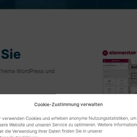
 Sie
 Thema WordPress und
Cookie-Zustimmung verwalten
 ein responsives
Commerce Shop), das
r verwenden Cookies und erheben anonyme Nutzungsstatistiken, um
sere Website und unseren Service zu optimieren. Weitere Informatio
hones optimiert ist.
er die Verwendung Ihrer Daten finden Sie in unserer
-Lizenz für ein Jahr