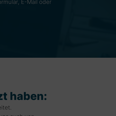
ormular, E-Mail oder
zt haben:
itet.