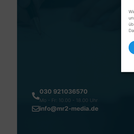
Wi
un
üb
Da
030 921036570
Mo - Fr: 10.00 - 18.00 Uhr
info@mr2-media.de