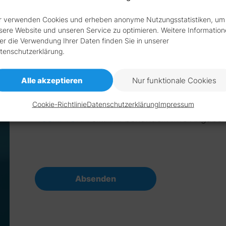
r verwenden Cookies und erheben anonyme Nutzungsstatistiken, um
sere Website und unseren Service zu optimieren. Weitere Informatio
er die Verwendung Ihrer Daten finden Sie in unserer
tenschutzerklärung.
Alle akzeptieren
Nur funktionale Cookies
Ich akzeptiere die
Datenschutzerklärung
u
Cookie-Richtlinie
Datenschutzerklärung
Impressum
reCAPTCHA
ein. Wir behandeln Ihre Angaben 
Absenden