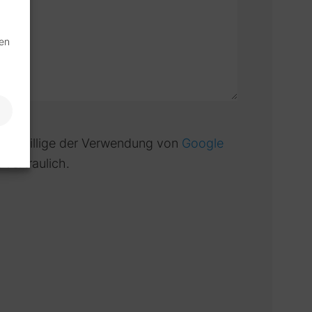
nen
nd willige der Verwendung von
Google
vertraulich.